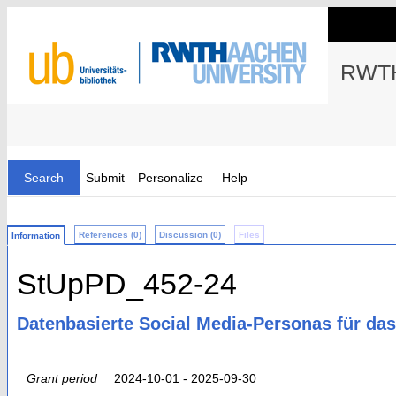
RWTH
Search
Submit
Personalize
Help
References (0)
Discussion (0)
Files
Information
StUpPD_452-24
Datenbasierte Social Media-Personas für d
Grant period
2024-10-01 - 2025-09-30