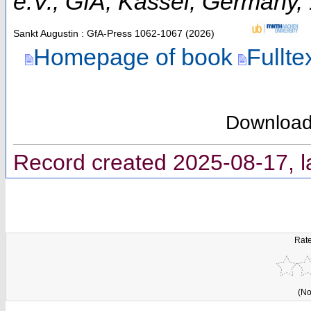
e.V.
,
GfA
,
Kassel
,
Germany
,
Sankt Augustin : GfA-Press
1062-1067
(
2026
)
Homepage of book
Fullte
Downloa
Record created 2025-08-17, l
Rate
(No