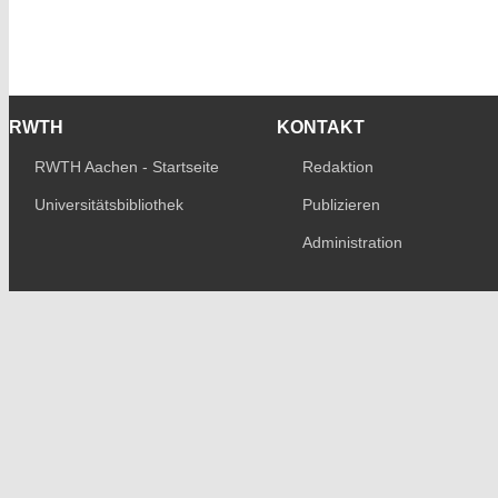
RWTH
KONTAKT
RWTH Aachen - Startseite
Redaktion
Universitätsbibliothek
Publizieren
Administration