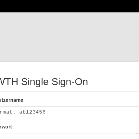
TH Single Sign-On
utzername
nwort