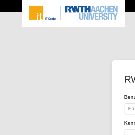
RW
Ben
Ken