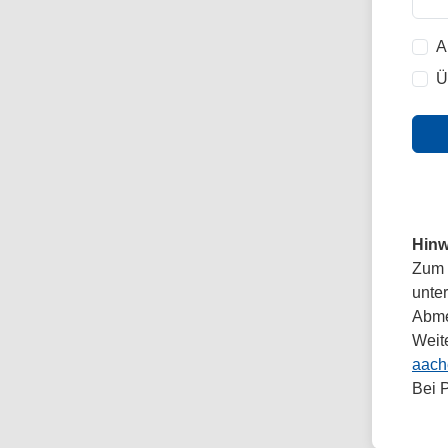
A
Ü
Hinw
Zum 
unte
Abmel
Weit
aach
Bei 