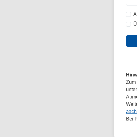
A
Ü
Hinw
Zum 
unte
Abmel
Weit
aach
Bei 