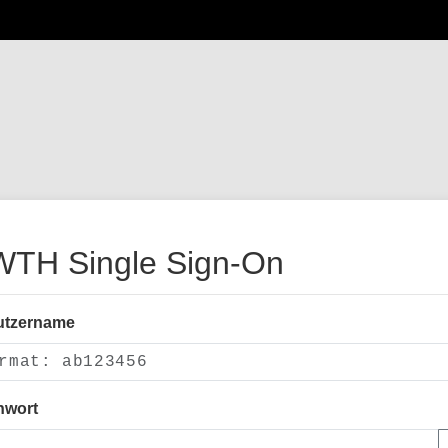
TH Single Sign-On
utzername
nwort