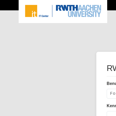
RW
Ben
Ken