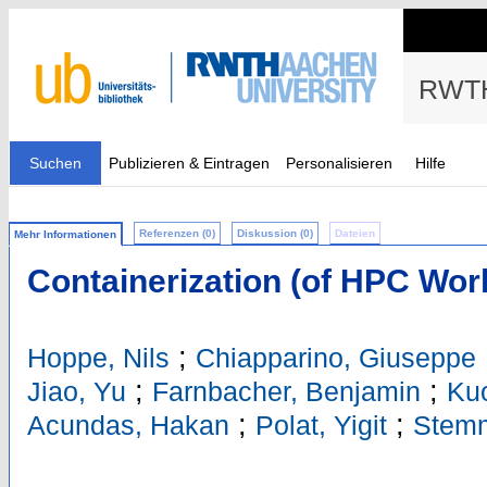
RWTH
Suchen
Publizieren & Eintragen
Personalisieren
Hilfe
Referenzen (0)
Diskussion (0)
Dateien
Mehr Informationen
Containerization (of HPC Wor
;
Hoppe, Nils
Chiapparino, Giuseppe
;
;
Jiao, Yu
Farnbacher, Benjamin
Kuo
;
;
Acundas, Hakan
Polat, Yigit
Stemm