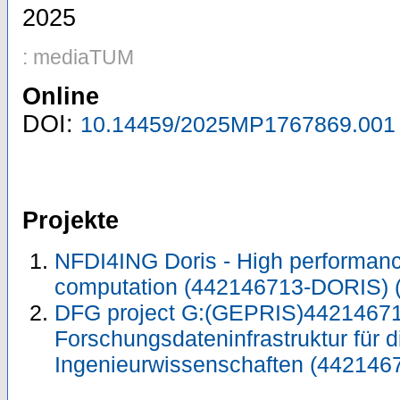
2025
: mediaTUM
Online
DOI:
10.14459/2025MP1767869.001
Projekte
NFDI4ING Doris - High performa
computation (442146713-DORIS)
DFG project G:(GEPRIS)44214671
Forschungsdateninfrastruktur für d
Ingenieurwissenschaften (442146