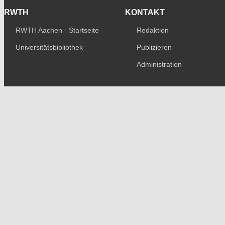
RWTH
KONTAKT
RWTH Aachen - Startseite
Redaktion
Universitätsbibliothek
Publizieren
Administration