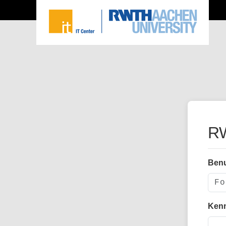
RW
Ben
Ken