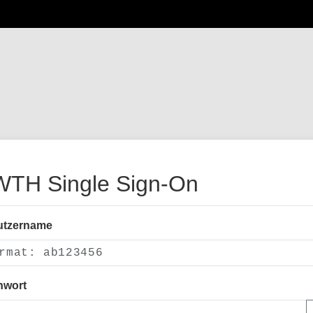
TH Single Sign-On
utzername
nwort