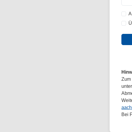
A
Ü
Hinw
Zum 
unte
Abmel
Weit
aach
Bei 