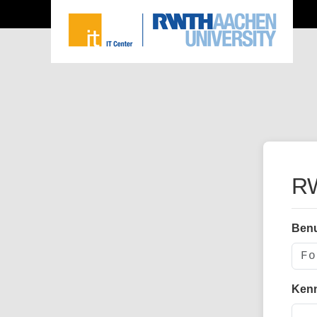
RW
Ben
Ken