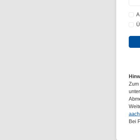
A
Ü
Hinw
Zum 
unte
Abmel
Weit
aach
Bei 