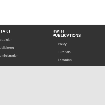
NTAKT
RWTH
PUBLICATIONS
edaktion
Policy
ublizieren
Tutorials
dministration
Leitfaden