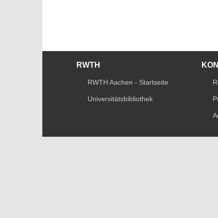
RWTH
KO
RWTH Aachen - Startseite
R
Universitätsbibliothek
P
A