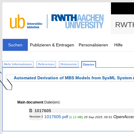
RWTH
Suchen
Publizieren & Eintragen
Personalisieren
Hilfe
Mehr Informationen
Referenzen
Diskussion
Dateien
Automated Derivation of MBS Models from SysML System A
Main document
Datei(en):
1017605
1017605.pdf
OpenAcce
Version 1
[1.12 MB]
25 Sep 2025, 09:31