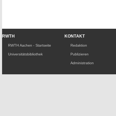
RWTH
KONTAKT
RWTH Aachen - Startseite
Redaktion
Universitätsbibliothek
Publizieren
Administration