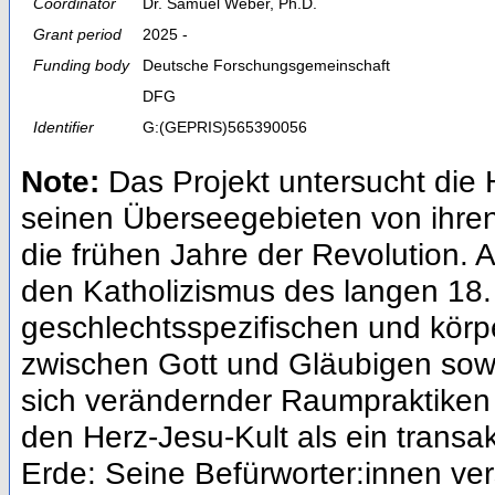
Coordinator
Dr. Samuel Weber, Ph.D.
Grant period
2025 -
Funding body
Deutsche Forschungsgemeinschaft
DFG
Identifier
G:(GEPRIS)565390056
Note:
Das Projekt untersucht die
seinen Überseegebieten von ihren
die frühen Jahre der Revolution. Al
den Katholizismus des langen 18.
geschlechtsspezifischen und körp
zwischen Gott und Gläubigen sowi
sich verändernder Raumpraktiken 
den Herz-Jesu-Kult als ein trans
Erde: Seine Befürworter:innen ve