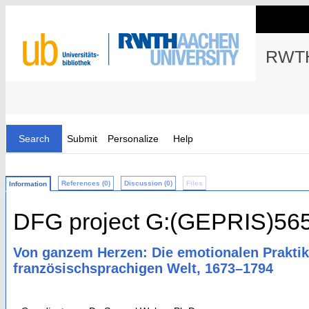
RWTH
Search
Submit
Personalize
Help
References (0)
Discussion (0)
Files
Information
DFG project G:(GEPRIS)56
Von ganzem Herzen: Die emotionalen Praktik
französischsprachigen Welt, 1673–1794