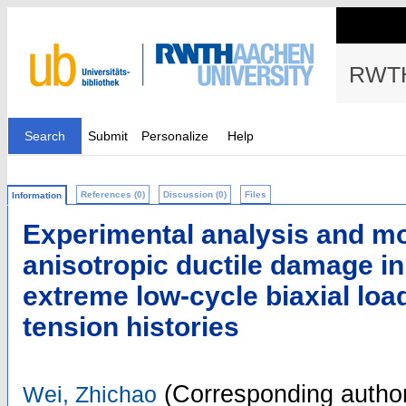
RWTH
Search
Submit
Personalize
Help
References (0)
Discussion (0)
Files
Information
Experimental analysis and mo
anisotropic ductile damage in
extreme low-cycle biaxial loa
tension histories
(Corresponding autho
Wei, Zhichao