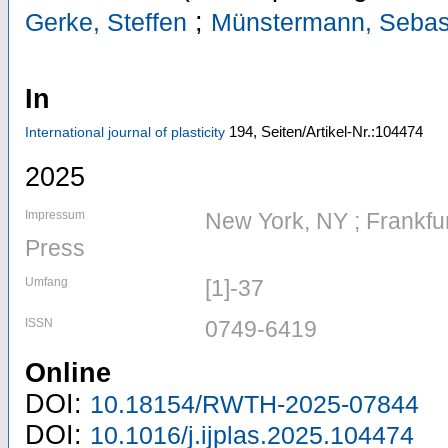
;
Gerke, Steffen
Münstermann, Sebas
In
194,
Seiten/Artikel-Nr.:104474
International journal of plasticity
2025
Impressum
New York, NY ; Frankfur
Press
Umfang
[1]-37
ISSN
0749-6419
Online
DOI:
10.18154/RWTH-2025-07844
DOI:
10.1016/j.ijplas.2025.104474