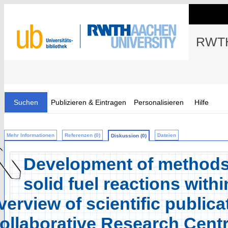
RWTH
Suchen
Publizieren & Eintragen
Personalisieren
Hilfe
Mehr Informationen
Referenzen (0)
Dateien
Diskussion (0)
Development of methods
solid fuel reactions with
verview of scientific publica
ollaborative Research Cent