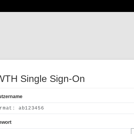
TH Single Sign-On
utzername
nwort