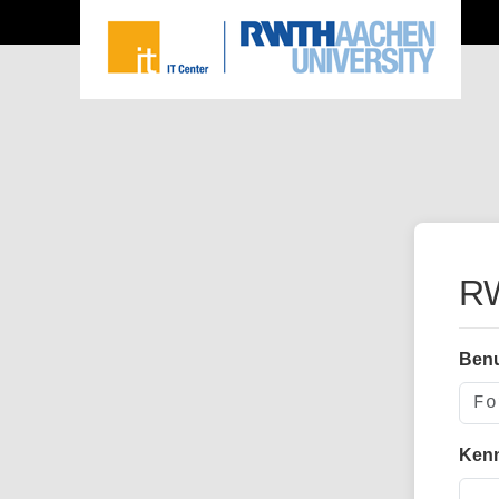
RW
Ben
Ken