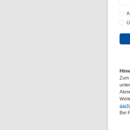
A
Ü
Hinw
Zum 
unte
Abmel
Weit
aach
Bei 