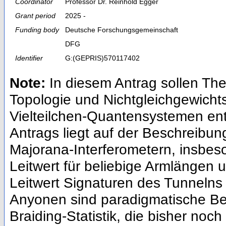
Coordinator
Professor Dr. Reinhold Egger
Grant period
2025 -
Funding body
Deutsche Forschungsgemeinschaft
DFG
Identifier
G:(GEPRIS)570117402
Note:
In diesem Antrag sollen Th
Topologie und Nichtgleichgewicht
Vielteilchen-Quantensystemen en
Antrags liegt auf der Beschreibun
Majorana-Interferometern, insbe
Leitwert für beliebige Armlängen
Leitwert Signaturen des Tunnelns 
Anyonen sind paradigmatische Beis
Braiding-Statistik, die bisher no