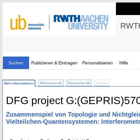
RWTH
Suchen
Publizieren & Eintragen
Personalisieren
Hilfe
Referenzen (0)
Diskussion (0)
Dateien
Mehr Informationen
DFG project G:(GEPRIS)57
Zusammenspiel von Topologie und Nichtglei
Vielteilchen-Quantensystemen: Interferome