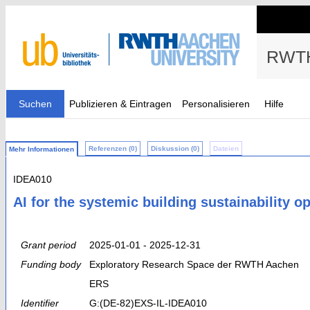
RWTH
Suchen
Publizieren & Eintragen
Personalisieren
Hilfe
Referenzen (0)
Diskussion (0)
Dateien
Mehr Informationen
IDEA010
AI for the systemic building sustainability o
Grant period
2025-01-01 - 2025-12-31
Funding body
Exploratory Research Space der RWTH Aachen
ERS
Identifier
G:(DE-82)EXS-IL-IDEA010