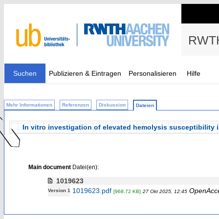
RWTH
Suchen
Publizieren & Eintragen
Personalisieren
Hilfe
Mehr Informationen
Referenzen
Diskussion
Dateien
In vitro investigation of elevated hemolysis susceptibility
Main document
Datei(en):
1019623
1019623.pdf
OpenAcc
Version 1
[968.72 KB]
27 Okt 2025, 12:45