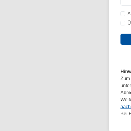
A
Ü
Hinw
Zum 
unte
Abmel
Weit
aach
Bei 