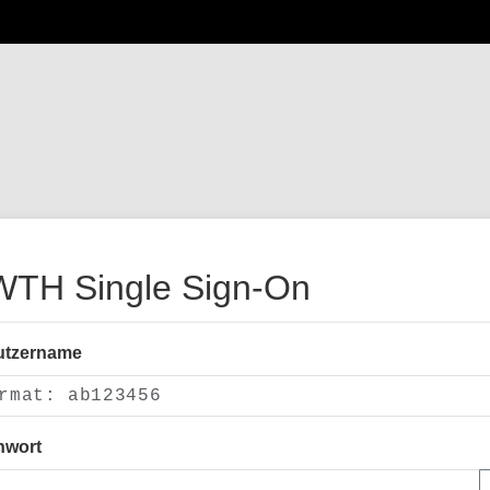
TH Single Sign-On
utzername
nwort