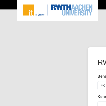
RW
Ben
Ken