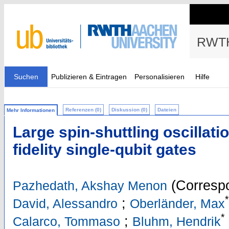
RWTH
Suchen
Publizieren & Eintragen
Personalisieren
Hilfe
Referenzen (0)
Diskussion (0)
Dateien
Mehr Informationen
Large spin-shuttling oscillati
fidelity single-qubit gates
(Correspo
Pazhedath, Akshay Menon
*
;
David, Alessandro
Oberländer, Max
*
;
Calarco, Tommaso
Bluhm, Hendrik