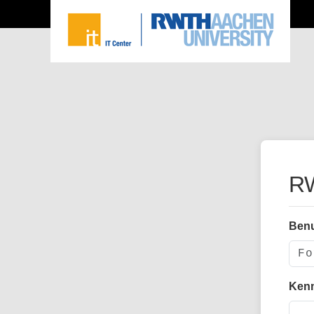
RW
Ben
Ken