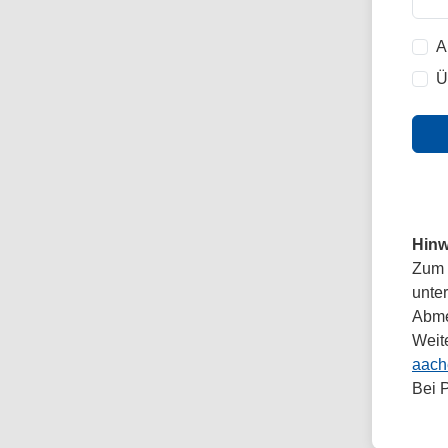
A
Ü
Hinw
Zum 
unte
Abmel
Weit
aach
Bei 