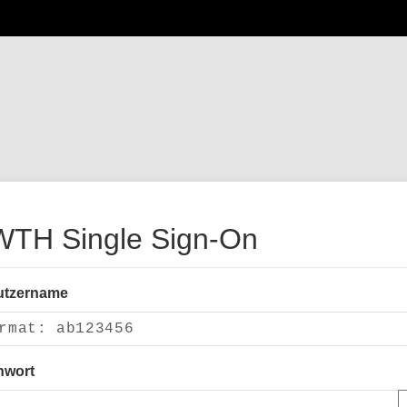
TH Single Sign-On
utzername
nwort