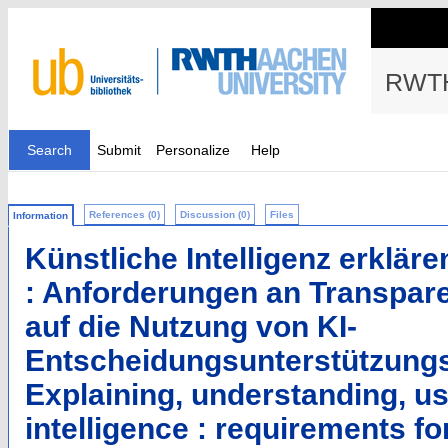
RWTH
Search
Submit
Personalize
Help
References (0)
Discussion (0)
Files
Information
Künstliche Intelligenz erkläre
: Anforderungen an Transpare
auf die Nutzung von KI-
Entscheidungsunterstützung
Explaining, understanding, usi
intelligence : requirements f