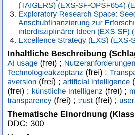
(TAIGERS) (EXS-SF-OPSF654) (
Exploratory Research Space: Seed
Anschubfinanzierung zur Erforsch
interdisziplinärer Ideen (EXS-SF)
Excellence Strategy (EXS) (EXS-
Inhaltliche Beschreibung (Schla
(frei) ;
AI usage
Nutzeranforderunge
(frei) ;
Technologieakzeptanz
Transp
(frei) ;
(
aversion
artificial intelligence
(frei) ;
(frei) ;
künstliche Intelligenz
m
(frei) ;
(frei) ;
transparency
trust
use
Thematische Einordnung (Klassi
DDC: 300