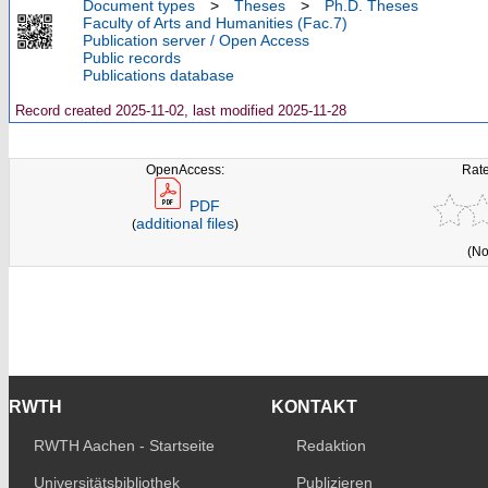
Document types
>
Theses
>
Ph.D. Theses
Faculty of Arts and Humanities (Fac.7)
Publication server / Open Access
Public records
Publications database
Record created 2025-11-02, last modified 2025-11-28
OpenAccess:
Rate
PDF
additional files
(
)
(No
RWTH
KONTAKT
RWTH Aachen - Startseite
Redaktion
Universitätsbibliothek
Publizieren