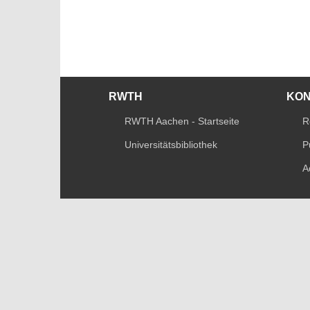
RWTH
KO
RWTH Aachen - Startseite
R
Universitätsbibliothek
P
A