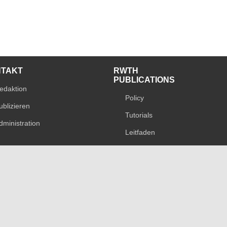
NTAKT
RWTH
PUBLICATIONS
edaktion
Policy
ublizieren
Tutorials
dministration
Leitfaden