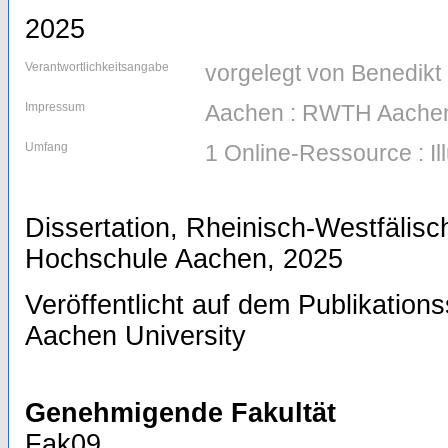
2025
Verantwortlichkeitsangabe
vorgelegt von Benedikt
Impressum
Aachen : RWTH Aachen
Umfang
1 Online-Ressource : Il
Dissertation, Rheinisch-Westfälis
Hochschule Aachen, 2025
Veröffentlicht auf dem Publikatio
Aachen University
Genehmigende Fakultät
Fak09