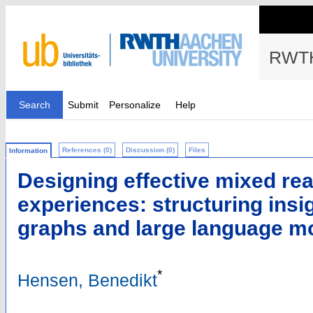
RWTH
Search
Submit
Personalize
Help
References (0)
Discussion (0)
Files
Information
Designing effective mixed real
experiences: structuring ins
graphs and large language m
*
Hensen, Benedikt