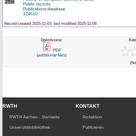
Public records
Publications database
124510
Record created 2025-11-03, last modified 2025-11-08
OpenAccess:
Rate
PDF
additional files
(
)
(No
RWTH
KONTAKT
RWTH Aachen - Startseite
Redaktion
Universitätsbibliothek
Publizieren