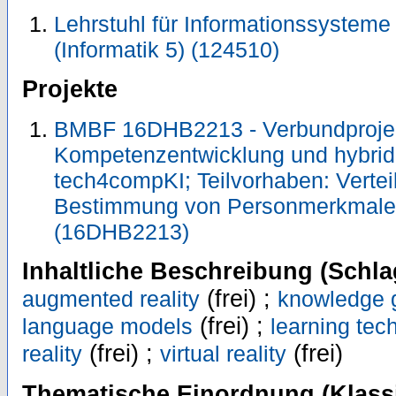
Lehrstuhl für Informationssystem
(Informatik 5) (124510)
Projekte
BMBF 16DHB2213 - Verbundprojekt
Kompetenzentwicklung und hybride
tech4compKI; Teilvorhaben: Vertei
Bestimmung von Personmerkmal
(16DHB2213)
Inhaltliche Beschreibung (Schla
(frei) ;
augmented reality
knowledge 
(frei) ;
language models
learning tec
(frei) ;
(frei)
reality
virtual reality
Thematische Einordnung (Klassi