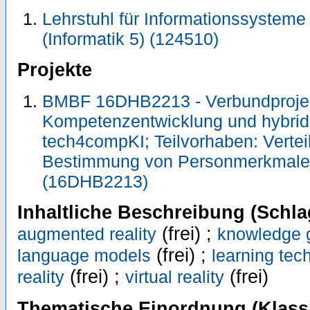
Lehrstuhl für Informationssystem
(Informatik 5) (124510)
Projekte
BMBF 16DHB2213 - Verbundprojekt
Kompetenzentwicklung und hybride
tech4compKI; Teilvorhaben: Vertei
Bestimmung von Personmerkmal
(16DHB2213)
Inhaltliche Beschreibung (Schla
(frei) ;
augmented reality
knowledge 
(frei) ;
language models
learning tec
(frei) ;
(frei)
reality
virtual reality
Thematische Einordnung (Klassi