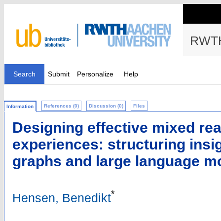
RWTH
Search
Submit
Personalize
Help
References (0)
Discussion (0)
Files
Information
Designing effective mixed real
experiences: structuring ins
graphs and large language m
*
Hensen, Benedikt