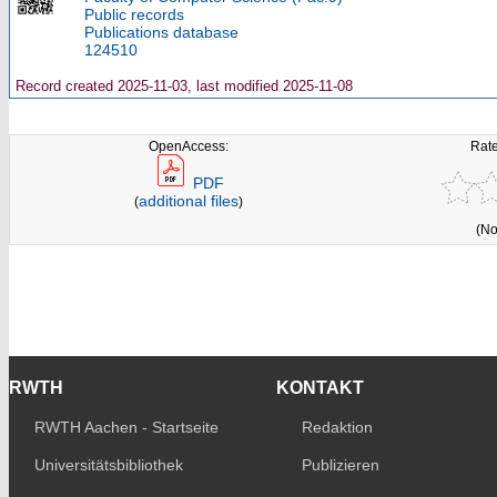
Public records
Publications database
124510
Record created 2025-11-03, last modified 2025-11-08
OpenAccess:
Rate
PDF
additional files
(
)
(No
RWTH
KONTAKT
RWTH Aachen - Startseite
Redaktion
Universitätsbibliothek
Publizieren