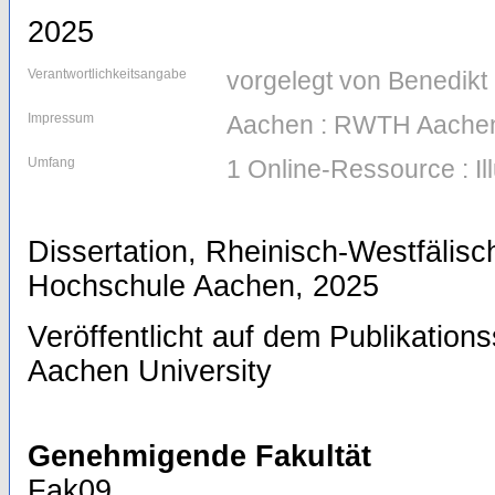
2025
Verantwortlichkeitsangabe
vorgelegt von Benedikt
Impressum
Aachen : RWTH Aachen
Umfang
1 Online-Ressource : Il
Dissertation, Rheinisch-Westfälis
Hochschule Aachen, 2025
Veröffentlicht auf dem Publikatio
Aachen University
Genehmigende Fakultät
Fak09