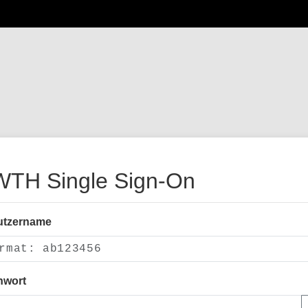
TH Single Sign-On
utzername
nwort