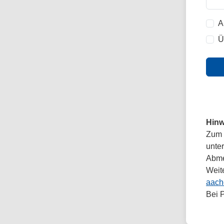
A
Ü
Hinw
Zum 
unte
Abmel
Weit
aach
Bei 