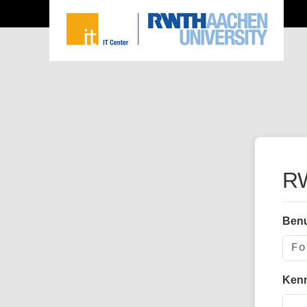
RW
Ben
Ken