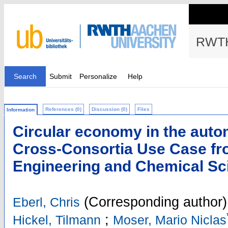
RWTH
Search
Submit
Personalize
Help
References (0)
Discussion (0)
Files
Information
Circular economy in the autom
Cross-Consortia Use Case fro
Engineering and Chemical Sc
(Corresponding author)
Eberl, Chris
;
Hickel, Tilmann
Moser, Mario Niclas