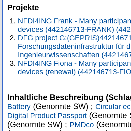
Projekte
NFDI4ING Frank - Many participan
devices (442146713-FRANK) (44
DFG project G:(GEPRIS)44214671
Forschungsdateninfrastruktur für d
Ingenieurwissenschaften (442146
NFDI4ING Fiona - Many participan
devices (renewal) (442146713-F
Inhaltliche Beschreibung (Schla
(Genormte SW) ;
Battery
Circular 
(Genormte 
Digital Product Passport
(Genormte SW) ;
(Genormt
PMDco