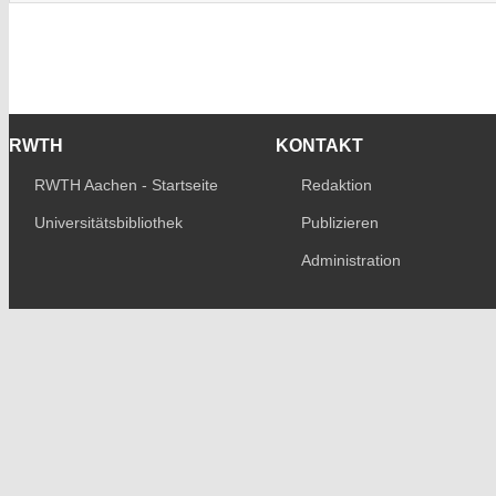
RWTH
KONTAKT
RWTH Aachen - Startseite
Redaktion
Universitätsbibliothek
Publizieren
Administration