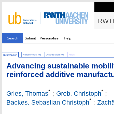
RWTH
Search
Submit
Personalize
Help
References (0)
Discussion (0)
Files
Information
Advancing sustainable mobilit
reinforced additive manufact
*
*
;
;
Gries, Thomas
Greb, Christoph
*
;
Backes, Sebastian Christoph
Zachä