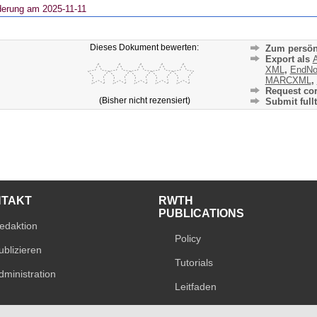
derung am 2025-11-11
Dieses Dokument bewerten:
Zum persön
Export als
A
XML
,
EndNo
MARCXML
,
Request cor
(Bisher nicht rezensiert)
Submit fullt
NTAKT
RWTH
PUBLICATIONS
edaktion
Policy
ublizieren
Tutorials
dministration
Leitfaden