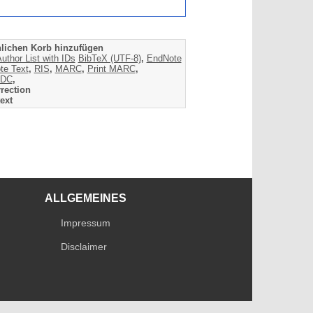
lichen Korb hinzufügen
uthor List with IDs
BibTeX (UTF-8)
,
EndNote
te Text
,
RIS
,
MARC
,
Print MARC
,
DC
,
rection
ext
ALLGEMEINES
Impressum
Disclaimer