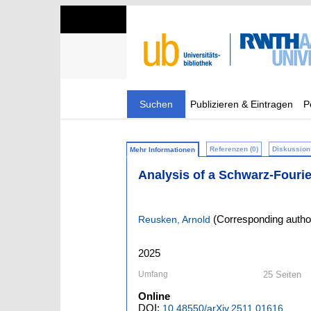
Suchen
Publizieren & Eintragen
P
Referenzen (0)
Diskussion 
Mehr Informationen
Analysis of a Schwarz-Four
(Corresponding autho
Reusken, Arnold
2025
Umfang
25 Seiten
Online
DOI:
10.48550/arXiv.2511.01616