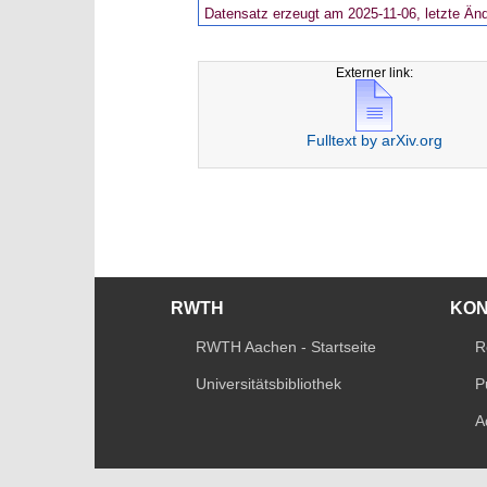
Datensatz erzeugt am 2025-11-06, letzte Än
Externer link:
Fulltext by arXiv.org
RWTH
KO
RWTH Aachen - Startseite
R
Universitätsbibliothek
P
A