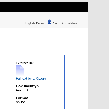
Anmelden
English
Deutsch
Gast ::
Externer link:
Fulltext by arXiv.org
Dokumenttyp
Preprint
Format
online