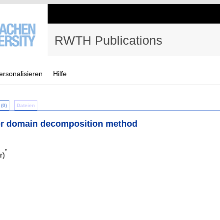
RWTH Publications
ersonalisieren
Hilfe
(0)
Dateien
ier domain decomposition method
*
r)