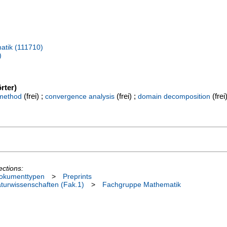
atik (111710)
)
rter)
(frei) ;
(frei) ;
(frei
method
convergence analysis
domain decomposition
ections:
okumenttypen
>
Preprints
aturwissenschaften (Fak.1)
>
Fachgruppe Mathematik