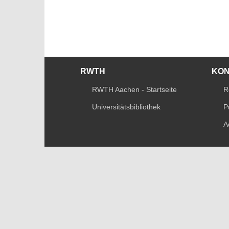
RWTH
KO
RWTH Aachen - Startseite
R
Universitätsbibliothek
P
A