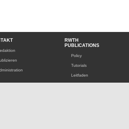
NTAKT
RWTH
PUBLICATIONS
edaktion
Policy
ublizieren
Tutorials
dministration
Leitfaden