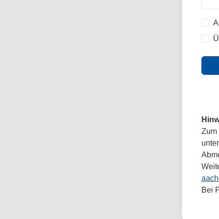
A
Ü
Hinw
Zum 
unte
Abmel
Weit
aach
Bei 