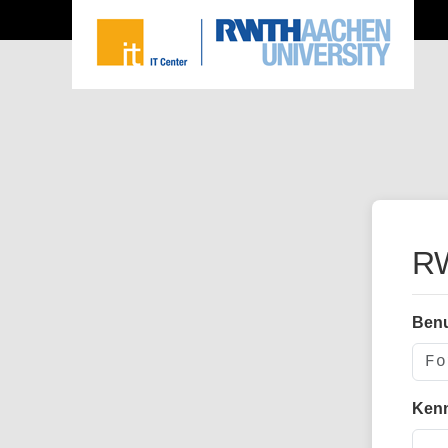
RW
Ben
Ken