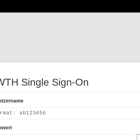
TH Single Sign-On
utzername
nwort