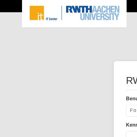
RW
Ben
Ken