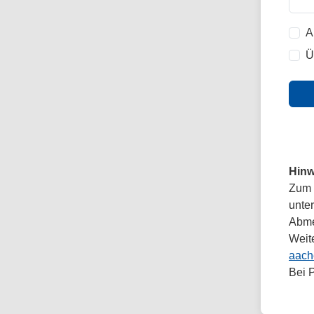
A
Ü
Hinw
Zum 
unte
Abmel
Weit
aach
Bei 