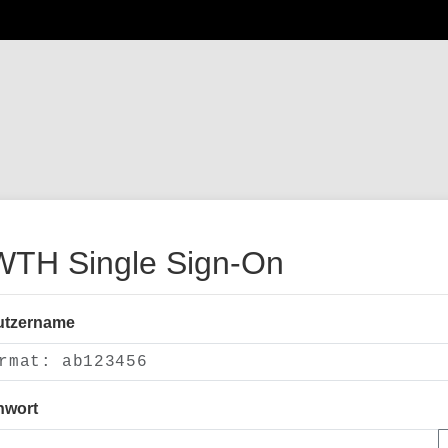
TH Single Sign-On
utzername
nwort