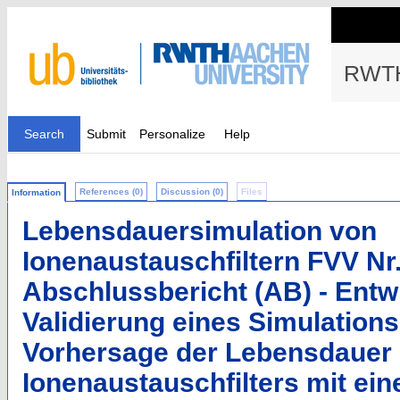
RWTH
Search
Submit
Personalize
Help
References (0)
Discussion (0)
Files
Information
Lebensdauersimulation von
Ionenaustauschfiltern FVV Nr.
Abschlussbericht (AB) - Entw
Validierung eines Simulation
Vorhersage der Lebensdauer 
Ionenaustauschfilters mit eine