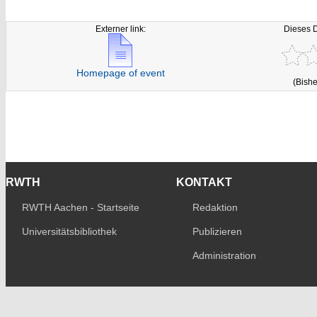
Externer link:
Dieses 
Homepage of event
(Bishe
RWTH
KONTAKT
RWTH Aachen - Startseite
Redaktion
Universitätsbibliothek
Publizieren
Administration