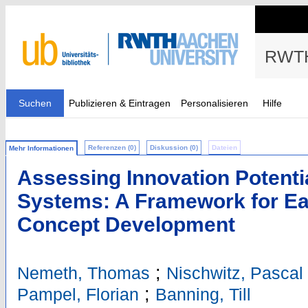
RWTH
Suchen
Publizieren & Eintragen
Personalisieren
Hilfe
Referenzen (0)
Diskussion (0)
Dateien
Mehr Informationen
Assessing Innovation Potentia
Systems: A Framework for Ea
Concept Development
;
Nemeth, Thomas
Nischwitz, Pascal
;
Pampel, Florian
Banning, Till