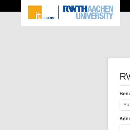
RW
Ben
Ken