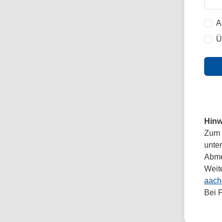
A
Ü
Hinw
Zum 
unte
Abmel
Weit
aach
Bei 