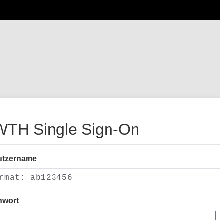
TH Single Sign-On
utzername
nwort