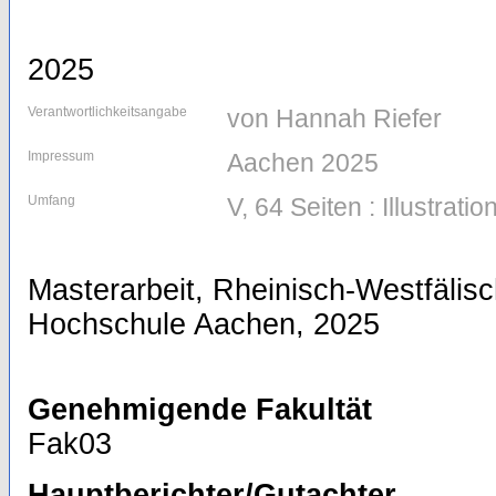
2025
Verantwortlichkeitsangabe
von Hannah Riefer
Impressum
Aachen 2025
Umfang
V, 64 Seiten : Illustratio
Masterarbeit, Rheinisch-Westfälis
Hochschule Aachen, 2025
Genehmigende Fakultät
Fak03
Hauptberichter/Gutachter