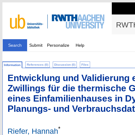
RWTH
Search
Submit
Personalize
Help
References (0)
Discussion (0)
Files
Information
Entwicklung und Validierung e
Zwillings für die thermische
eines Einfamilienhauses in D
Planungs- und Verbrauchsda
*
Riefer, Hannah