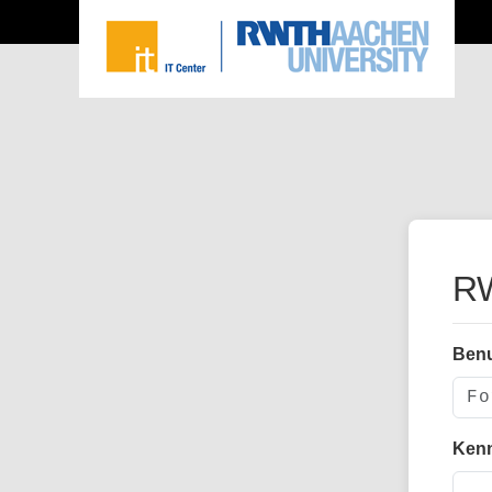
RW
Ben
Ken