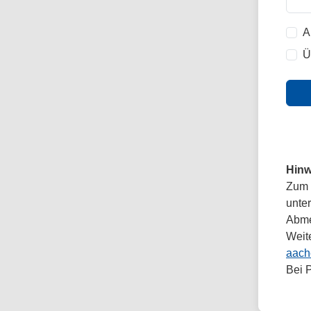
A
Ü
Hinw
Zum 
unte
Abmel
Weit
aach
Bei 