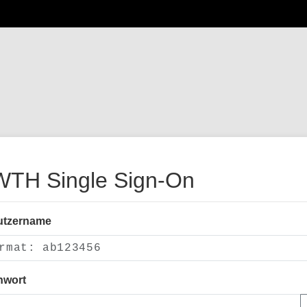
TH Single Sign-On
utzername
nwort