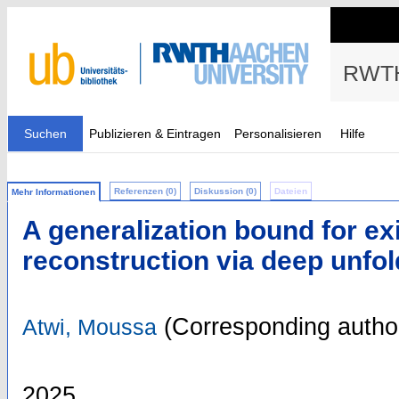
RWTH
Suchen
Publizieren & Eintragen
Personalisieren
Hilfe
Referenzen (0)
Diskussion (0)
Dateien
Mehr Informationen
A generalization bound for ex
reconstruction via deep unfol
(Corresponding autho
Atwi, Moussa
2025