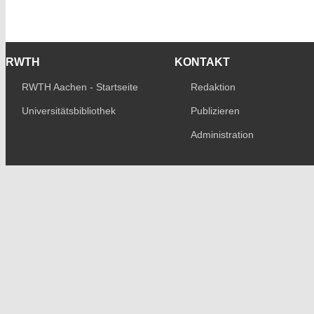
RWTH
KONTAKT
RWTH Aachen - Startseite
Redaktion
Universitätsbibliothek
Publizieren
Administration