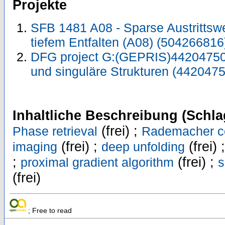
Projekte
SFB 1481 A08 - Sparse Austrittswe
tiefem Entfalten (A08) (50426681
DFG project G:(GEPRIS)442047500
und singuläre Strukturen (442047
Inhaltliche Beschreibung (Schla
(frei) ;
Phase retrieval
Rademacher c
(frei) ;
(frei) 
imaging
deep unfolding
;
(frei) ;
proximal gradient algorithm
s
(frei)
; Free to read