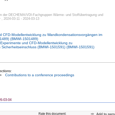
fen der DECHEMA/VDI-Fachgruppen Wärme- und Stoffübertragung und
, 2024-03-11 - 2024-03-13
d CFD-Modellentwicklung zu Wandkondensationsvorgängen im
01489) (BMWI-1501489)
Experimente und CFD-Modellentwicklung zu
 Sicherheitseinschluss (BMWI-1501591) (BMWI-1501591)
ections:
>
Contributions to a conference proceedings
26-03-04
Rate this document:
Add to pers