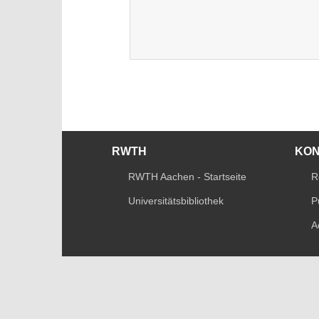
RWTH
KO
RWTH Aachen - Startseite
R
Universitätsbibliothek
P
A