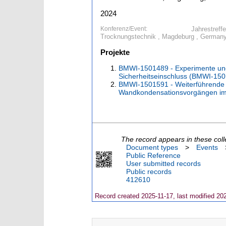
2024
Konferenz/Event:
Jahrestref
Trocknungstechnik , Magdeburg , Germany 
Projekte
BMWI-1501489 - Experimente un
Sicherheitseinschluss (BMWI-15
BMWI-1501591 - Weiterführende 
Wandkondensationsvorgängen im
The record appears in these coll
Document types
>
Events
Public Reference
User submitted records
Public records
412610
Record created 2025-11-17, last modified 20