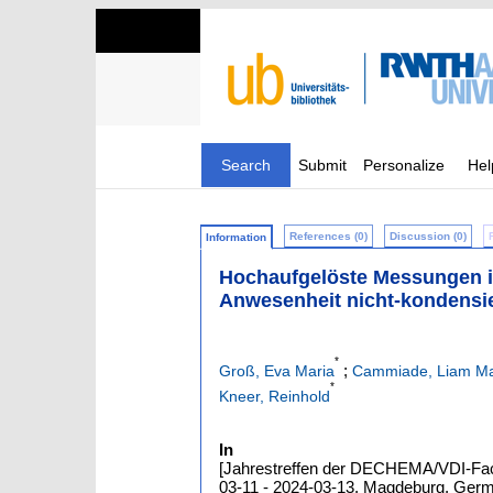
Search
Submit
Personalize
Hel
References (0)
Discussion (0)
Information
Hochaufgelöste Messungen i
Anwesenheit nicht-kondensi
*
;
Groß, Eva Maria
Cammiade, Liam Ma
*
Kneer, Reinhold
In
[Jahrestreffen der DECHEMA/VDI-Fac
03-11 - 2024-03-13, Magdeburg, Ger