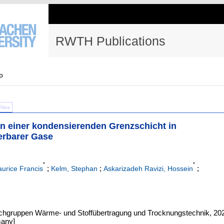
RWTH Publications
p
Files
n einer kondensierenden Grenzschicht in
erbarer Gase
*
*
;
;
;
urice Francis
Kelm, Stephan
Askarizadeh Ravizi, Hossein
hgruppen Wärme- und Stoffübertragung und Trocknungstechnik, 20
many]