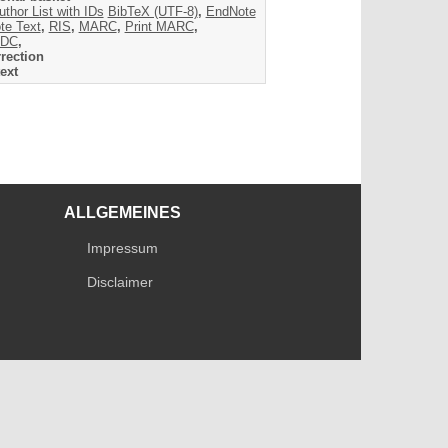
uthor List with IDs
BibTeX (UTF-8)
,
EndNote
te Text
,
RIS
,
MARC
,
Print MARC
,
DC
,
rection
ext
ALLGEMEINES
Impressum
Disclaimer