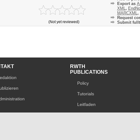
Export as
A
XML
,
EndNo
MARCXML
,
Request cor
(Not yet reviewed)
Submit fullt
NTAKT
RWTH
PUBLICATIONS
edaktion
Policy
ublizieren
Tutorials
dministration
Leitfaden