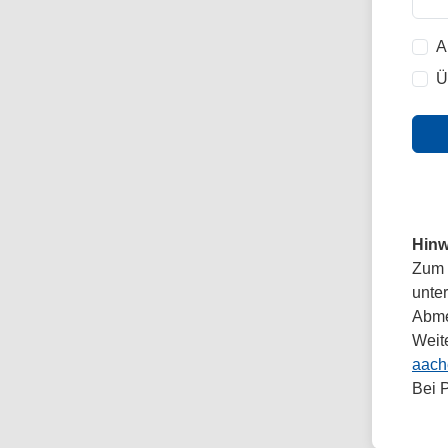
A
Ü
Hinw
Zum 
unte
Abmel
Weit
aach
Bei 