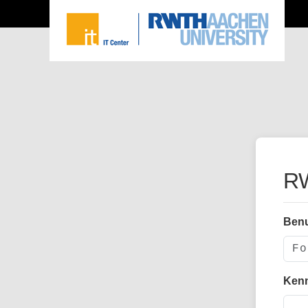
RW
Ben
Ken