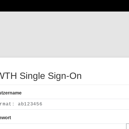
TH Single Sign-On
utzername
nwort