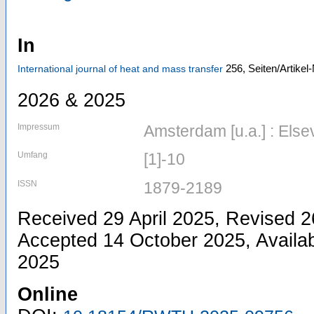
In
256,
Seiten/Artikel
International journal of heat and mass transfer
2026 & 2025
Impressum
Amsterdam [u.a.] : Else
Umfang
[1]-10
ISSN
1879-2189
Received 29 April 2025, Revised 
Accepted 14 October 2025, Availab
2025
Online