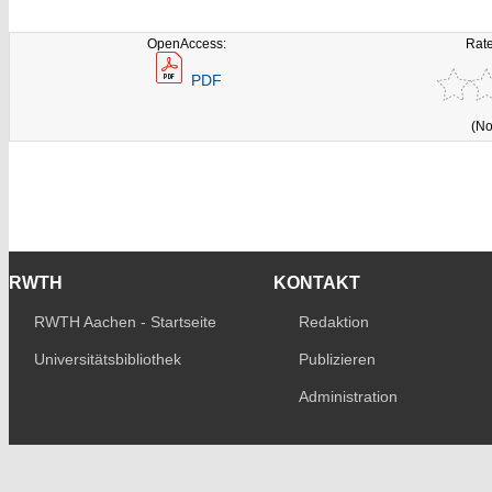
OpenAccess:
Rate
PDF
(No
RWTH
KONTAKT
RWTH Aachen - Startseite
Redaktion
Universitätsbibliothek
Publizieren
Administration