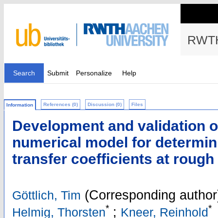
RWTH
Search
Submit
Personalize
Help
References (0)
Discussion (0)
Files
Information
Development and validation of 
numerical model for determin
transfer coefficients at rough
(Corresponding author
Göttlich, Tim
*
*
;
Helmig, Thorsten
Kneer, Reinhold