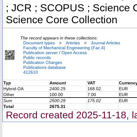
; JCR ; SCOPUS ; Science C
Science Core Collection
The record appears in these collections:
Document types
>
Articles
>
Journal Articles
Faculty of Mechanical Engineering (Fac.4)
Publication server / Open Access
Public records
Publication Charges
Publications database
412610
Typ
Amount
VAT
Currenc
Hybrid-OA
2400.29
168.02
EUR
Other
100.00
7.00
EUR
Sum
2500.29
175.02
EUR
Total
2675.31
Record created 2025-11-18, l