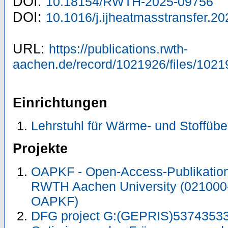
DOI:
10.18154/RWTH-2025-09756
DOI:
10.1016/j.ijheatmasstransfer.2
URL:
https://publications.rwth-
aachen.de/record/1021926/files/1021
Einrichtungen
Lehrstuhl für Wärme- und Stoffübe
Projekte
OAPKF - Open-Access-Publikation 
RWTH Aachen University (021000
OAPKF)
DFG project G:(GEPRIS)537435336