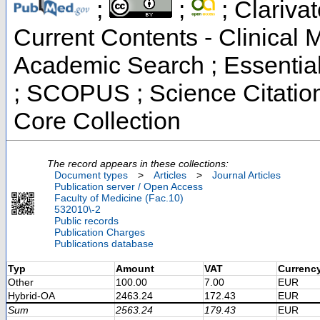
;
;
; Clarivat
Current Contents - Clinical
Academic Search ; Essential 
; SCOPUS ; Science Citatio
Core Collection
The record appears in these collections:
Document types
>
Articles
>
Journal Articles
Publication server / Open Access
Faculty of Medicine (Fac.10)
532010\-2
Public records
Publication Charges
Publications database
Typ
Amount
VAT
Currenc
Other
100.00
7.00
EUR
Hybrid-OA
2463.24
172.43
EUR
Sum
2563.24
179.43
EUR