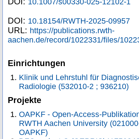
DOI:
10.1007/s00330-025-12102-1
DOI:
10.18154/RWTH-2025-09957
URL:
https://publications.rwth-
aachen.de/record/1022331/files/1022
Einrichtungen
Klinik und Lehrstuhl für Diagnosti
Radiologie (532010-2 ; 936210)
Projekte
OAPKF - Open-Access-Publikation 
RWTH Aachen University (021000
OAPKF)