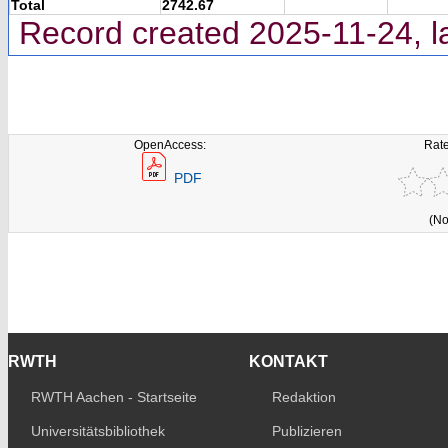
Total
2742.67
Record created 2025-11-24, l
OpenAccess:
Rate
PDF
(No
RWTH
KONTAKT
RWTH Aachen - Startseite
Redaktion
Universitätsbibliothek
Publizieren