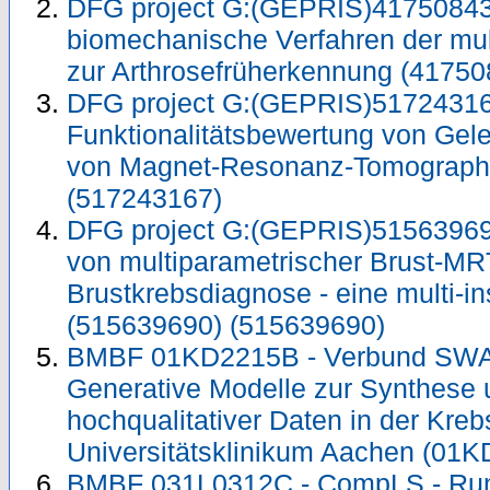
DFG project G:(GEPRIS)417508432
biomechanische Verfahren der mu
zur Arthrosefrüherkennung (4175
DFG project G:(GEPRIS)51724316
Funktionalitätsbewertung von Gele
von Magnet-Resonanz-Tomographi
(517243167)
DFG project G:(GEPRIS)51563969
von multiparametrischer Brust-MRT
Brustkrebsdiagnose - eine multi-in
(515639690) (515639690)
BMBF 01KD2215B - Verbund SWA
Generative Modelle zur Synthese
hochqualitativer Daten in der Kreb
Universitätsklinikum Aachen (01
BMBF 031L0312C - CompLS - Rund