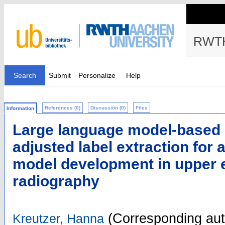
RWTH
Search
Submit
Personalize
Help
References (0)
Discussion (0)
Files
Information
Large language model-based 
adjusted label extraction for ar
model development in upper 
radiography
(Corresponding aut
Kreutzer, Hanna