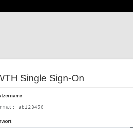
TH Single Sign-On
utzername
nwort