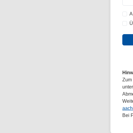
A
Ü
Hinw
Zum 
unte
Abmel
Weit
aach
Bei 