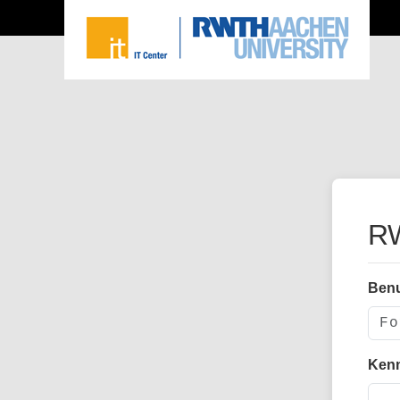
RW
Ben
Ken