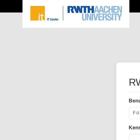
RW
Ben
Ken