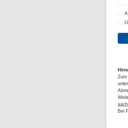
A
Ü
Hinw
Zum 
unte
Abmel
Weit
aach
Bei 