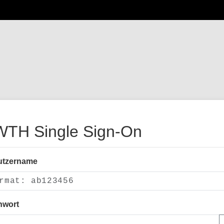
TH Single Sign-On
utzername
nwort