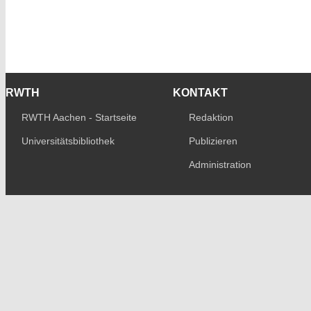
RWTH
KONTAKT
RWTH Aachen - Startseite
Redaktion
Universitätsbibliothek
Publizieren
Administration