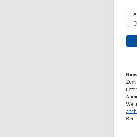
A
Ü
Hinw
Zum 
unte
Abmel
Weit
aach
Bei 