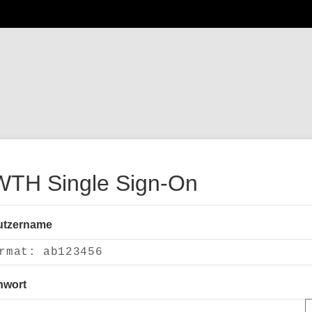
TH Single Sign-On
utzername
nwort