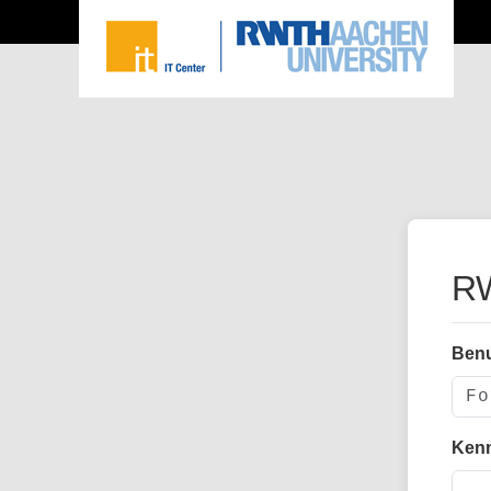
RW
Ben
Ken