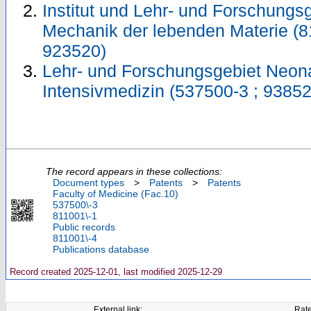
Institut und Lehr- und Forschungs
Mechanik der lebenden Materie (8
923520)
Lehr- und Forschungsgebiet Neon
Intensivmedizin (537500-3 ; 93852
The record appears in these collections:
Document types
>
Patents
>
Patents
Faculty of Medicine (Fac.10)
537500\-3
811001\-1
Public records
811001\-4
Publications database
Record created 2025-12-01, last modified 2025-12-29
External link:
Rate