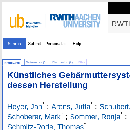
RWTH
Search
Submit
Personalize
Help
References (0)
Discussion (0)
Files
Information
Künstliches Gebärmuttersyst
dessen Herstellung
*
*
;
;
Heyer, Jan
Arens, Jutta
Schubert
*
*
;
;
Schoberer, Mark
Sommer, Ronja
*
Schmitz-Rode, Thomas