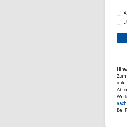
A
Ü
Hinw
Zum 
unte
Abmel
Weit
aach
Bei 