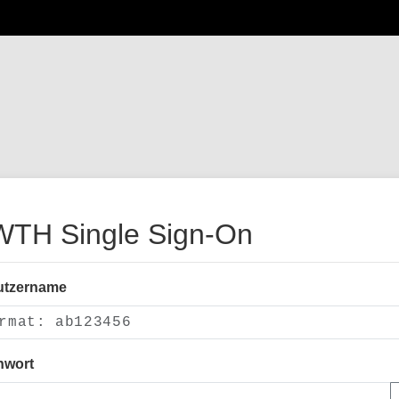
TH Single Sign-On
utzername
nwort