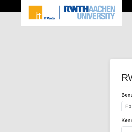
RW
Ben
Ken