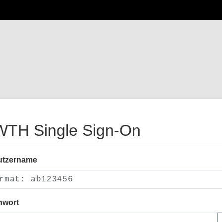
TH Single Sign-On
utzername
nwort