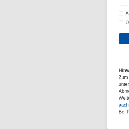
A
Ü
Hinw
Zum 
unte
Abmel
Weit
aach
Bei 