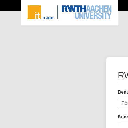
RW
Ben
Ken