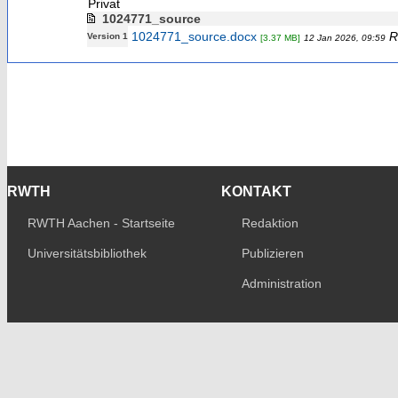
Privat
1024771_source
1024771_source.docx
R
Version 1
[3.37 MB]
12 Jan 2026, 09:59
RWTH
KONTAKT
RWTH Aachen - Startseite
Redaktion
Universitätsbibliothek
Publizieren
Administration