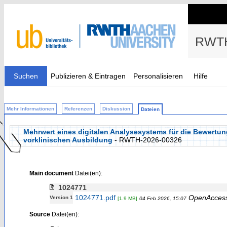
RWTH
Suchen
Publizieren & Eintragen
Personalisieren
Hilfe
Mehr Informationen
Referenzen
Diskussion
Dateien
Mehrwert eines digitalen Analysesystems für die Bewertun
vorklinischen Ausbildung
- RWTH-2026-00326
Main document
Datei(en):
1024771
1024771.pdf
OpenAcces
Version 1
[1.9 MB]
04 Feb 2026, 15:07
Source
Datei(en):