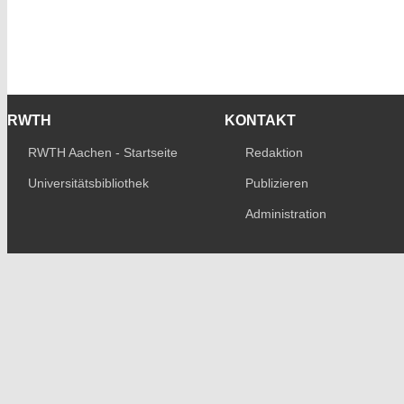
RWTH
KONTAKT
RWTH Aachen - Startseite
Redaktion
Universitätsbibliothek
Publizieren
Administration