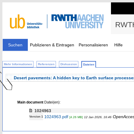
RWTH
Suchen
Publizieren & Eintragen
Personalisieren
Hilfe
Mehr Informationen
Referenzen
Diskussion
Dateien
Desert pavements: A hidden key to Earth surface processe
Main document
Datei(en):
1024963
1024963.pdf
OpenAcce
Version 1
[4.26 MB]
12 Jan 2026, 16:46